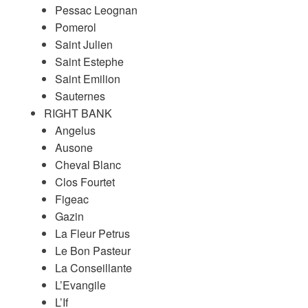
Pessac Leognan
Pomerol
Saint Julien
Saint Estephe
Saint Emilion
Sauternes
RIGHT BANK
Angelus
Ausone
Cheval Blanc
Clos Fourtet
Figeac
Gazin
La Fleur Petrus
Le Bon Pasteur
La Conseillante
L’Evangile
L’If