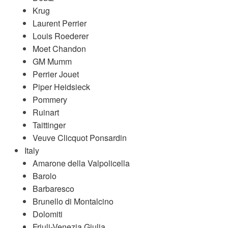
Krug
Laurent Perrier
Louis Roederer
Moet Chandon
GM Mumm
Perrier Jouet
Piper Heidsieck
Pommery
Ruinart
Taittinger
Veuve Clicquot Ponsardin
Italy
Amarone della Valpolicella
Barolo
Barbaresco
Brunello di Montalcino
Dolomiti
Friuli-Venezia Giulia