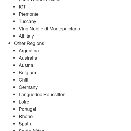
IGT
Piemonte
Tuscany
Vino Nobile di Montepulciano
All Italy
Other Regions
Argentina
Australia
Austria
Belgium
Chili
Germany
Languedoc Roussillon
Loire
Portugal
Rhône
Spain
South Africa