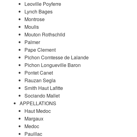
Leoville Poyferre
Lynch Bages
Montrose
Moulis
Mouton Rothschild
Palmer
Pape Clement
Pichon Comtesse de Lalande
Pichon Longueville Baron
Pontet Canet
Rauzan Segla
Smith Haut Lafitte
Sociando Mallet
APPELLATIONS
Haut Medoc
Margaux
Medoc
Pauillac